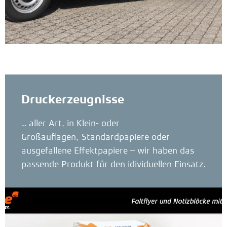
Druckerzeugnisse
… aller Art, in Klein- oder
Großauflagen,
Standardpapiere oder
ausgefallene Effektpapiere – wir haben das
passende Produkt für den idividuellen Einsatz.